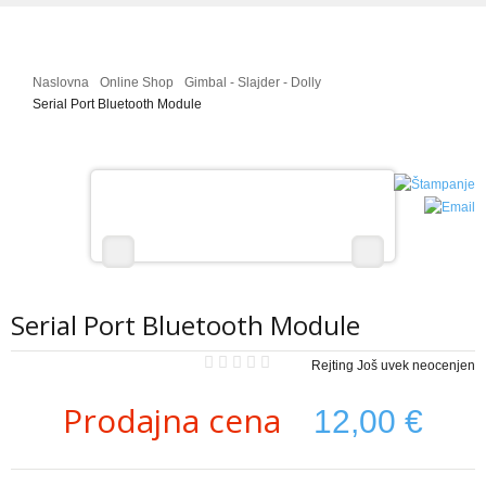
Galerija Slika
Mala škola letenja
Naslovna
Online Shop
Gimbal - Slajder - Dolly
Projekti - uradi sam
Serial Port Bluetooth Module
RC HELIKOPTERI
Modeli helikoptera - izdvajamo
Galerija Slika
Video Galerija
Projekti - uradi sam
Serial Port Bluetooth Module
Mala škola letenja
Rejting Još uvek neocenjen
RC AUTOMOBILI
Prodajna cena
12,00 €
Modeli automobila - izdvojeno
Prodaja i cene rc automobila