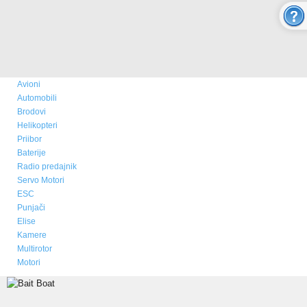
O nama
Novosti
Kupovina - Naručivanje
Avioni
Aktuelno
Automobili
Brodovi
ONLINE SHOP
Helikopteri
Priibor
Baterije
MULTICOPTER
Radio predajnik
Servo Motori
ESC
RC AVIONI
Punjači
Elise
Modeli aviona
Kamere
Multirotor
Prodaja i cene aviona
Motori
Rezervni delovi - boje - izgled
Video Galerija