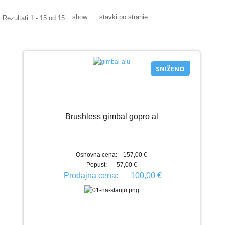
Galerija Slika
show:
stavki po stranie
Rezultati 1 - 15 od 15
Video Galerija
Projekti - uradi sam
RC BRODOVI
SNIŽENO
Modeli brodova - izdvajamo
Galerija Slika
Brushless gimbal gopro al
Video Galerija
Ribolovački brodovi
Osnovna cena:
157,00 €
ZABAVI SE
Popust:
-57,00 €
Prodajna cena:
100,00 €
KONTAKT