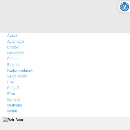
O nama
Novosti
Kupovina - Naručivanje
Avioni
Aktuelno
Automobili
Brodovi
ONLINE SHOP
Helikopteri
Priibor
Baterije
MULTICOPTER
Radio predajnik
Servo Motori
ESC
RC AVIONI
Punjači
Elise
Modeli aviona
Kamere
Multirotor
Prodaja i cene aviona
Motori
Rezervni delovi - boje - izgled
Video Galerija