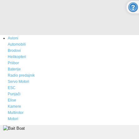
O nama
Novosti
Kupovina - Naručivanje
Avioni
Aktuelno
Automobili
Brodovi
ONLINE SHOP
Helikopteri
Priibor
Baterije
MULTICOPTER
Radio predajnik
Servo Motori
ESC
RC AVIONI
Punjači
Elise
Modeli aviona
Kamere
Multirotor
Prodaja i cene aviona
Motori
Rezervni delovi - boje - izgled
Video Galerija