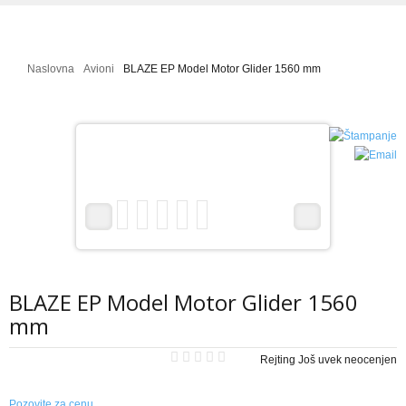
Galerija Slika
Mala škola letenja
Naslovna
Avioni
BLAZE EP Model Motor Glider 1560 mm
Projekti - uradi sam
RC HELIKOPTERI
Modeli helikoptera - izdvajamo
Galerija Slika
Video Galerija
Projekti - uradi sam
Mala škola letenja
BLAZE EP Model Motor Glider 1560
RC AUTOMOBILI
mm
Modeli automobila - izdvojeno
Rejting Još uvek neocenjen
Prodaja i cene rc automobila
Pozovite za cenu