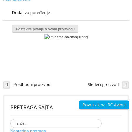
Galerija Slika
Dodaj za poređenje
Video Galerija
Projekti - uradi sam
Postavite pitanje o ovom proizvodu
RC BRODOVI
Modeli brodova - izdvajamo
Galerija Slika
Video Galerija
Ribolovački brodovi
Predhodni proizvod
Sledeći proizvod
ZABAVI SE
Povratak na: RC Avioni
PRETRAGA SAJTA
KONTAKT
Napredna pretraga