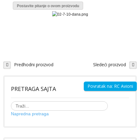
Galerija Slika
Postavite pitanje o ovom proizvodu
Video Galerija
Projekti - uradi sam
RC BRODOVI
Modeli brodova - izdvajamo
Predhodni proizvod
Sledeći proizvod
Galerija Slika
Video Galerija
Ribolovački brodovi
Povratak na: RC Avioni
PRETRAGA SAJTA
ZABAVI SE
Napredna pretraga
KONTAKT