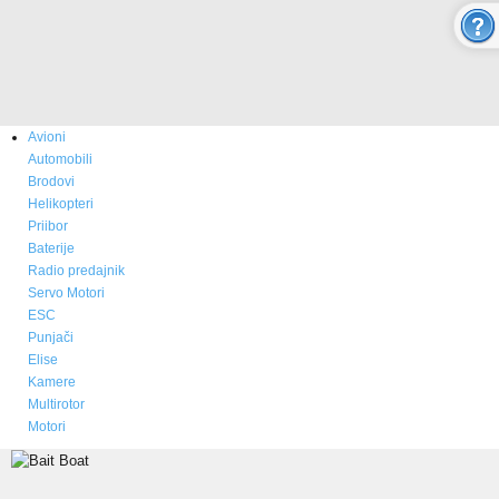
O nama
Novosti
Kupovina - Naručivanje
Avioni
Aktuelno
Automobili
Brodovi
ONLINE SHOP
Helikopteri
Priibor
Baterije
MULTICOPTER
Radio predajnik
Servo Motori
ESC
RC AVIONI
Punjači
Elise
Modeli aviona
Kamere
Multirotor
Prodaja i cene aviona
Motori
Rezervni delovi - boje - izgled
Video Galerija