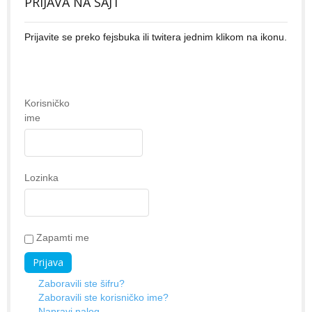
PRIJAVA NA SAJT
Prijavite se preko fejsbuka ili twitera jednim klikom na ikonu.
Korisničko
ime
Lozinka
Zapamti me
Zaboravili ste šifru?
Zaboravili ste korisničko ime?
Napravi nalog