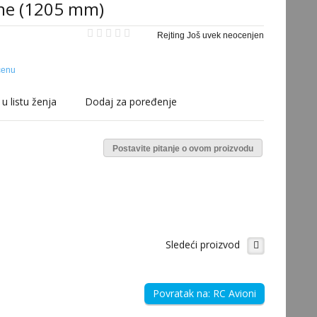
ane (1205 mm)
Rejting Još uvek neocenjen
cenu
u listu ženja
Dodaj za poređenje
Postavite pitanje o ovom proizvodu
Sledeći proizvod
Povratak na: RC Avioni