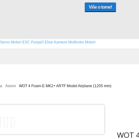
Više o tome!
Servo Motori
ESC
Punjači
Elise
Kamere
Multirotor
Motori
na
Avioni
WOT 4 Foam-E MK2+ ARTF Model Airplane (1205 mm)
WOT 4