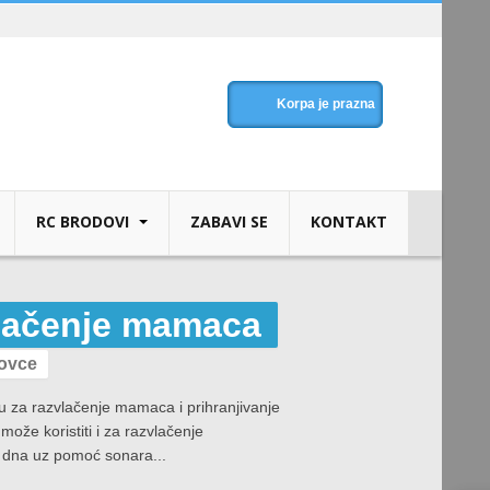
Korpa je prazna
RC BRODOVI
ZABAVI SE
KONTAKT
vlačenje mamaca
lovce
vu za razvlačenje mamaca i prihranjivanje
ože koristiti i za razvlačenje
e dna uz pomoć sonara...