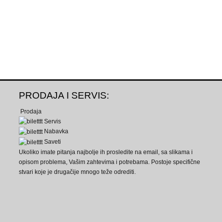
PRODAJA I SERVIS:
Prodaja
Servis
Nabavka
Saveti
Ukoliko imate pitanja najbolje ih prosledite na email, sa slikama i
opisom problema, Vašim zahtevima i potrebama. Postoje specifične
stvari koje je drugačije mnogo teže odrediti.