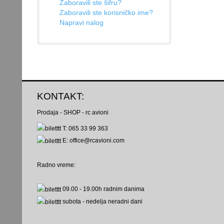
Zaboravili ste šifru?
Zaboravili ste korisničko ime?
Napravi nalog
KONTAKT:
Prodaja - SHOP - rc avioni
T: 065 33 99 363
E: office@rcavioni.com
Radno vreme:
09.00 - 19.00h
radnim danima
subota - nedelja
neradni dani