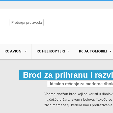
RC AVIONI
RC HELIKOPTERI
RC AUTOMOBILI
Brod za prihranu i raz
Idealno rešenje za moderne ribo
Veoma snažan brod koji se koristi u ribolo
najčešće u šaranskom ribolovu. Takođe se m
živih mamaca tj. kedera kao i pretraživanj