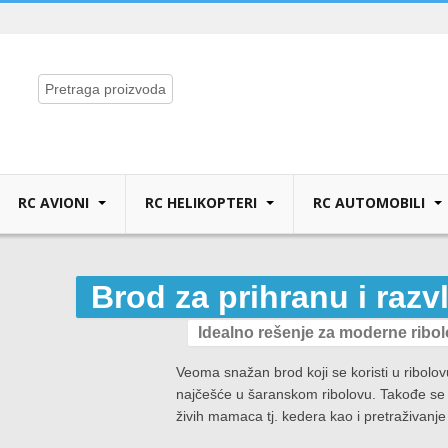
RC AVIONI
RC HELIKOPTERI
RC AUTOMOBILI
Brod za prihranu i raz
Idealno rešenje za moderne ribo
Veoma snažan brod koji se koristi u ribolo
najčešće u šaranskom ribolovu. Takođe se m
živih mamaca tj. kedera kao i pretraživanj