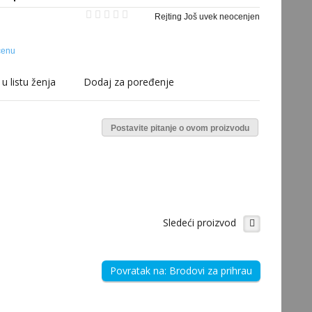
Rejting Još uvek neocenjen
cenu
u listu ženja
Dodaj za poređenje
Postavite pitanje o ovom proizvodu
Sledeći proizvod
Povratak na: Brodovi za prihrau