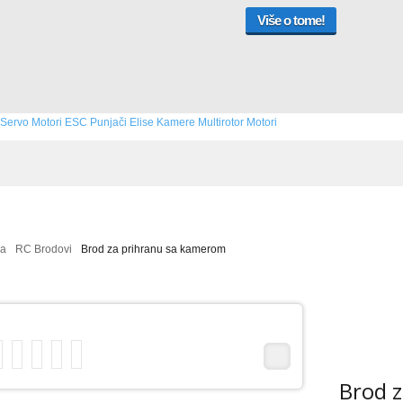
Više o tome!
Servo Motori
ESC
Punjači
Elise
Kamere
Multirotor
Motori
na
RC Brodovi
Brod za prihranu sa kamerom
Brod 