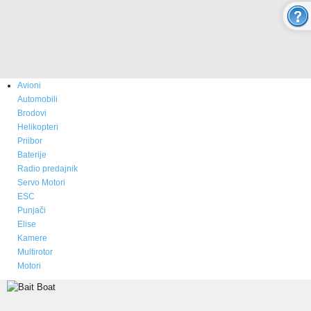
O nama
Novosti
Kupovina - Naručivanje
Avioni
Aktuelno
Automobili
Brodovi
ONLINE SHOP
Helikopteri
Priibor
Baterije
MULTICOPTER
Radio predajnik
Servo Motori
ESC
RC AVIONI
Punjači
Elise
Modeli aviona
Kamere
Multirotor
Prodaja i cene aviona
Motori
Rezervni delovi - boje - izgled
Video Galerija