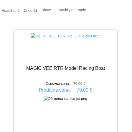
Galerija Slika
show:
stavki po stranie
Rezultati 1 - 11 od 11
Video Galerija
Projekti - uradi sam
RC BRODOVI
Modeli brodova - izdvajamo
Galerija Slika
MAGIC VEE RTR Model Racing Boat
Video Galerija
Ribolovački brodovi
Osnovna cena:
70,00 €
Prodajna cena:
70,00 €
ZABAVI SE
KONTAKT