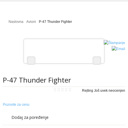
Galerija Slika
Mala škola letenja
Naslovna
Avioni
P-47 Thunder Fighter
Projekti - uradi sam
RC HELIKOPTERI
Modeli helikoptera - izdvajamo
Galerija Slika
Video Galerija
P-47 Thunder Fighter
Projekti - uradi sam
Mala škola letenja
Rejting Još uvek neocenjen
RC AUTOMOBILI
Pozovite za cenu
Modeli automobila - izdvojeno
Dodaj za poređenje
Prodaja i cene rc automobila