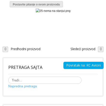
Galerija Slika
Postavite pitanje o ovom proizvodu
Video Galerija
Projekti - uradi sam
RC BRODOVI
Modeli brodova - izdvajamo
Predhodni proizvod
Sledeći proizvod
Galerija Slika
Video Galerija
Ribolovački brodovi
Povratak na: RC Avioni
PRETRAGA SAJTA
ZABAVI SE
Napredna pretraga
KONTAKT