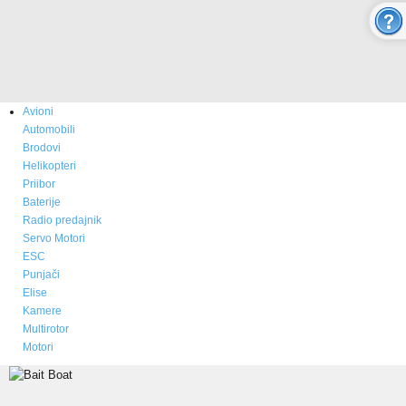
O nama
Novosti
Kupovina - Naručivanje
Avioni
Aktuelno
Automobili
Brodovi
ONLINE SHOP
Helikopteri
Priibor
Baterije
MULTICOPTER
Radio predajnik
Servo Motori
ESC
RC AVIONI
Punjači
Elise
Modeli aviona
Kamere
Multirotor
Prodaja i cene aviona
Motori
Rezervni delovi - boje - izgled
Video Galerija