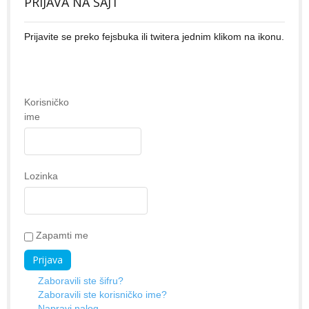
PRIJAVA NA SAJT
Prijavite se preko fejsbuka ili twitera jednim klikom na ikonu.
Korisničko
ime
Lozinka
Zapamti me
Zaboravili ste šifru?
Zaboravili ste korisničko ime?
Napravi nalog