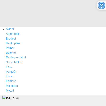
O nama
Novosti
Kupovina - Naručivanje
Avioni
Aktuelno
Automobili
Brodovi
ONLINE SHOP
Helikopteri
Priibor
Baterije
MULTICOPTER
Radio predajnik
Servo Motori
ESC
RC AVIONI
Punjači
Elise
Modeli aviona
Kamere
Multirotor
Prodaja i cene aviona
Motori
Rezervni delovi - boje - izgled
Video Galerija