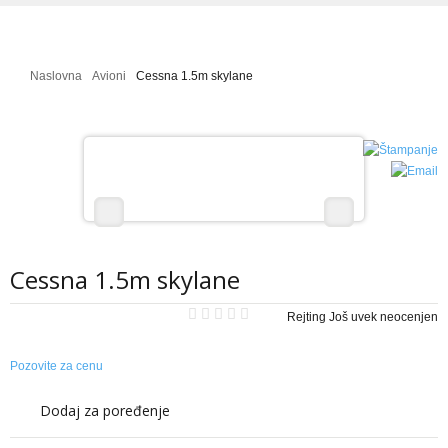
Galerija Slika
Mala škola letenja
Naslovna
Avioni
Cessna 1.5m skylane
Projekti - uradi sam
RC HELIKOPTERI
Modeli helikoptera - izdvajamo
Galerija Slika
Video Galerija
Cessna 1.5m skylane
Projekti - uradi sam
Mala škola letenja
Rejting Još uvek neocenjen
RC AUTOMOBILI
Pozovite za cenu
Modeli automobila - izdvojeno
Dodaj za poređenje
Prodaja i cene rc automobila