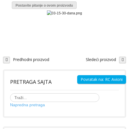
Galerija Slika
Postavite pitanje o ovom proizvodu
Video Galerija
Projekti - uradi sam
RC BRODOVI
Modeli brodova - izdvajamo
Predhodni proizvod
Sledeći proizvod
Galerija Slika
Video Galerija
Ribolovački brodovi
Povratak na: RC Avioni
PRETRAGA SAJTA
ZABAVI SE
Napredna pretraga
KONTAKT