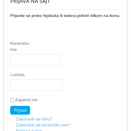
PRIJAVA NA SAJT
Prijavite se preko fejsbuka ili twitera jednim klikom na ikonu.
Korisničko
ime
Lozinka
Zapamti me
Zaboravili ste šifru?
Zaboravili ste korisničko ime?
Napravi nalog