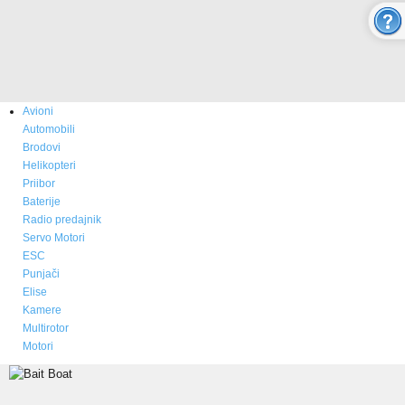
O nama
Novosti
Kupovina - Naručivanje
Avioni
Aktuelno
Automobili
Brodovi
ONLINE SHOP
Helikopteri
Priibor
Baterije
MULTICOPTER
Radio predajnik
Servo Motori
ESC
RC AVIONI
Punjači
Elise
Modeli aviona
Kamere
Multirotor
Prodaja i cene aviona
Motori
Rezervni delovi - boje - izgled
Video Galerija