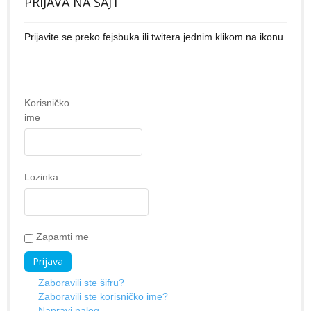
PRIJAVA NA SAJT
Prijavite se preko fejsbuka ili twitera jednim klikom na ikonu.
Korisničko
ime
Lozinka
Zapamti me
Zaboravili ste šifru?
Zaboravili ste korisničko ime?
Napravi nalog