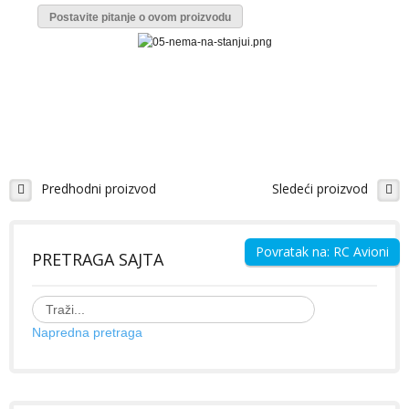
Galerija Slika
Postavite pitanje o ovom proizvodu
Video Galerija
Projekti - uradi sam
RC BRODOVI
Modeli brodova - izdvajamo
Predhodni proizvod
Sledeći proizvod
Galerija Slika
Video Galerija
Ribolovački brodovi
Povratak na: RC Avioni
PRETRAGA SAJTA
ZABAVI SE
Napredna pretraga
KONTAKT