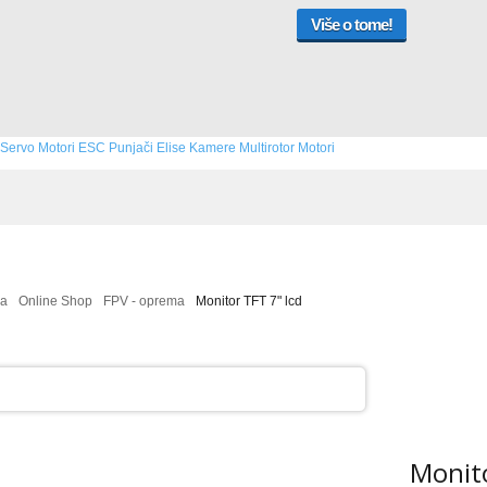
Više o tome!
Servo Motori
ESC
Punjači
Elise
Kamere
Multirotor
Motori
na
Online Shop
FPV - oprema
Monitor TFT 7" lcd
Monito