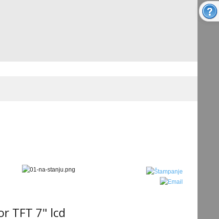
r TFT 7" lcd