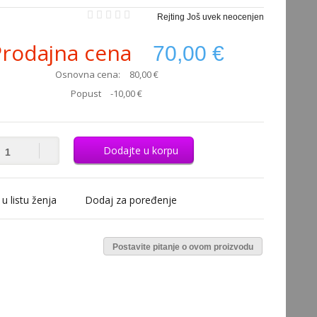
Rejting Još uvek neocenjen
Prodajna cena
70,00 €
Osnovna cena:
80,00 €
Popust
-10,00 €
Dodajte u korpu
u listu ženja
Dodaj za poređenje
Postavite pitanje o ovom proizvodu