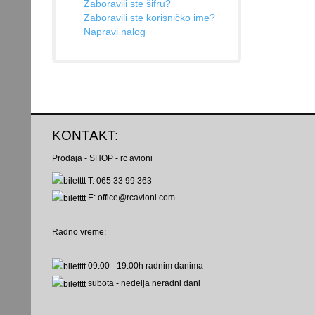
Zaboravili ste šifru?
Zaboravili ste korisničko ime?
Napravi nalog
KONTAKT:
Prodaja - SHOP - rc avioni
T: 065 33 99 363
E: office@rcavioni.com
Radno vreme:
09.00 - 19.00h
radnim danima
subota - nedelja
neradni dani