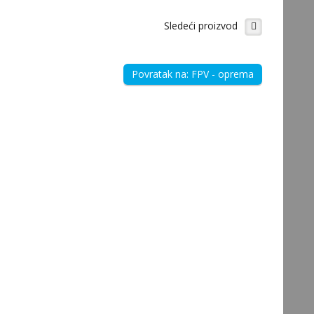
Sledeći proizvod
Povratak na: FPV - oprema