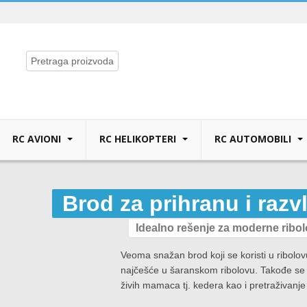
RC AVIONI
RC HELIKOPTERI
RC AUTOMOBILI
Brod za prihranu i raz
Idealno rešenje za moderne ribo
Veoma snažan brod koji se koristi u ribolo
najčešće u šaranskom ribolovu. Takođe se m
živih mamaca tj. kedera kao i pretraživanj