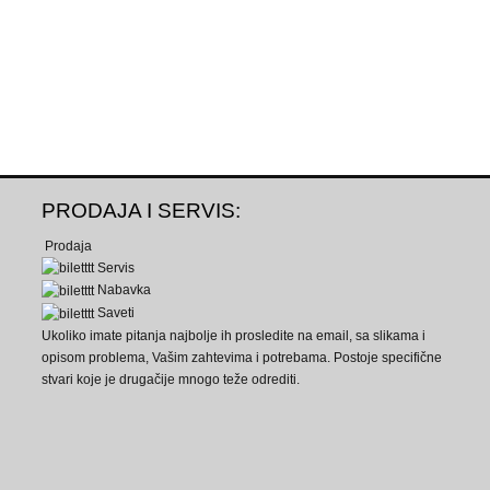
PRODAJA I SERVIS:
Prodaja
Servis
Nabavka
Saveti
Ukoliko imate pitanja najbolje ih prosledite na email, sa slikama i
opisom problema, Vašim zahtevima i potrebama. Postoje specifične
stvari koje je drugačije mnogo teže odrediti.