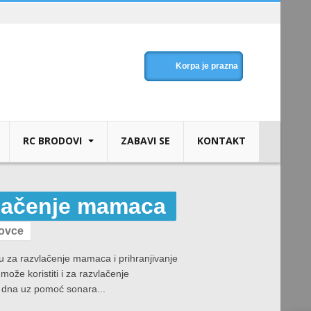
Korpa je prazna
RC BRODOVI
ZABAVI SE
KONTAKT
vlačenje mamaca
lovce
vu za razvlačenje mamaca i prihranjivanje
ože koristiti i za razvlačenje
e dna uz pomoć sonara...